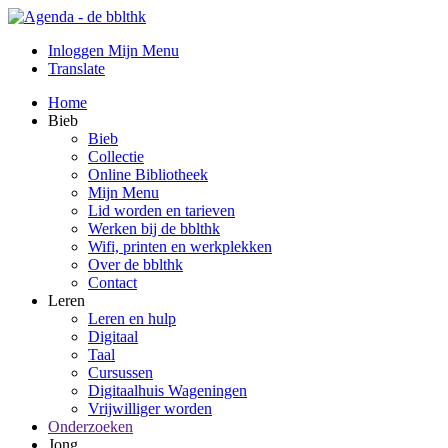
Inloggen Mijn Menu
Translate
Home
Bieb
Bieb
Collectie
Online Bibliotheek
Mijn Menu
Lid worden en tarieven
Werken bij de bblthk
Wifi, printen en werkplekken
Over de bblthk
Contact
Leren
Leren en hulp
Digitaal
Taal
Cursussen
Digitaalhuis Wageningen
Vrijwilliger worden
Onderzoeken
Jong