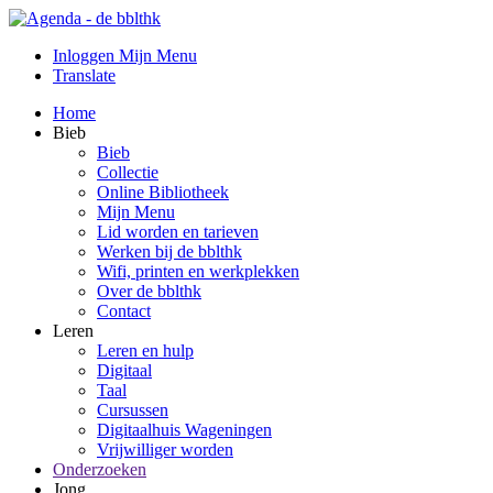
Inloggen Mijn Menu
Translate
Home
Bieb
Bieb
Collectie
Online Bibliotheek
Mijn Menu
Lid worden en tarieven
Werken bij de bblthk
Wifi, printen en werkplekken
Over de bblthk
Contact
Leren
Leren en hulp
Digitaal
Taal
Cursussen
Digitaalhuis Wageningen
Vrijwilliger worden
Onderzoeken
Jong