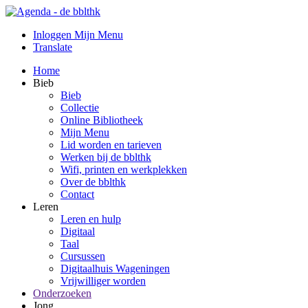
Inloggen Mijn Menu
Translate
Home
Bieb
Bieb
Collectie
Online Bibliotheek
Mijn Menu
Lid worden en tarieven
Werken bij de bblthk
Wifi, printen en werkplekken
Over de bblthk
Contact
Leren
Leren en hulp
Digitaal
Taal
Cursussen
Digitaalhuis Wageningen
Vrijwilliger worden
Onderzoeken
Jong