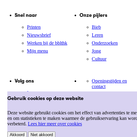
Snel naar
Onze pijlers
Printen
Bieb
Nieuwsbrief
Leren
Werken bij de bblthk
Onderzoeken
Mijn menu
Jong
Cultuur
Volg ons
Openingstijden en
contact
Instagram
Over de bblthk
Gebruik cookies op deze website
Facebook
LinkedIn
Deze website gebruikt cookies om het effect van advertenties te me
X
en om statistieken te maken waarmee de gebruikservaring kan wor
verbeterd.
Lees hier meer over cookies
Disclaimer
Akkoord
Niet akkoord