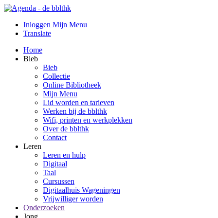
Inloggen Mijn Menu
Translate
Home
Bieb
Bieb
Collectie
Online Bibliotheek
Mijn Menu
Lid worden en tarieven
Werken bij de bblthk
Wifi, printen en werkplekken
Over de bblthk
Contact
Leren
Leren en hulp
Digitaal
Taal
Cursussen
Digitaalhuis Wageningen
Vrijwilliger worden
Onderzoeken
Jong