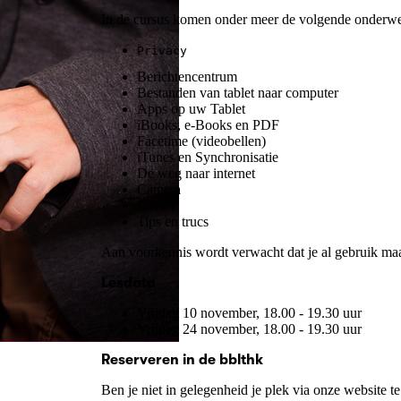
In de cursus komen onder meer de volgende onderw
Privacy
Berichtencentrum
Bestanden van tablet naar computer
Apps op uw Tablet
iBooks, e-Books en PDF
Facetime (videobellen)
iTunes en Synchronisatie
De weg naar internet
Camera
E-mail
Tips en trucs
Aan voorkennis wordt verwacht dat je al gebruik maakt
Lesdata
Vrijdag 10 november, 18.00 - 19.30 uur
Vrijdag 24 november, 18.00 - 19.30 uur
Reserveren in de bblthk
Ben je niet in gelegenheid je plek via onze website 