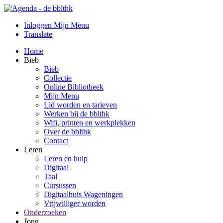
Inloggen Mijn Menu
Translate
Home
Bieb
Bieb
Collectie
Online Bibliotheek
Mijn Menu
Lid worden en tarieven
Werken bij de bblthk
Wifi, printen en werkplekken
Over de bblthk
Contact
Leren
Leren en hulp
Digitaal
Taal
Cursussen
Digitaalhuis Wageningen
Vrijwilliger worden
Onderzoeken
Jong