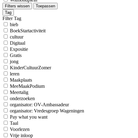
Filters wissen
Toepassen
Tag
Filter Tag
bieb
BoekStartactiviteit
cultuur
Digitaal
Expositie
Gratis
jong
KinderCultuurZomer
leren
Maakplaats
MeeMaakPodium
Meertalig
onderzoeken
organisator: OV-Ambassadeur
organisator: Vredesgroep Wageningen
Pay what you want
Taal
Voorlezen
Vrije inloop