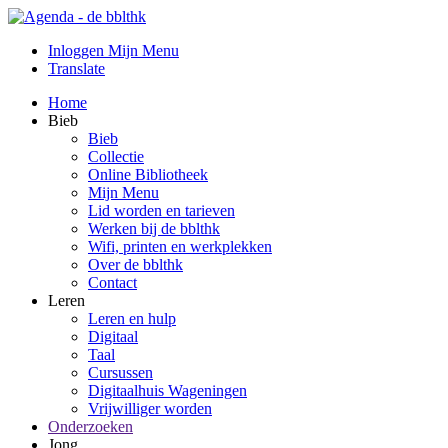
Inloggen Mijn Menu
Translate
Home
Bieb
Bieb
Collectie
Online Bibliotheek
Mijn Menu
Lid worden en tarieven
Werken bij de bblthk
Wifi, printen en werkplekken
Over de bblthk
Contact
Leren
Leren en hulp
Digitaal
Taal
Cursussen
Digitaalhuis Wageningen
Vrijwilliger worden
Onderzoeken
Jong