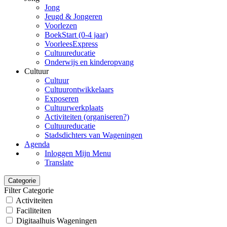
Jong
Jeugd & Jongeren
Voorlezen
BoekStart (0-4 jaar)
VoorleesExpress
Cultuureducatie
Onderwijs en kinderopvang
Cultuur
Cultuur
Cultuurontwikkelaars
Exposeren
Cultuurwerkplaats
Activiteiten (organiseren?)
Cultuureducatie
Stadsdichters van Wageningen
Agenda
Inloggen Mijn Menu
Translate
Categorie
Filter Categorie
Activiteiten
Faciliteiten
Digitaalhuis Wageningen