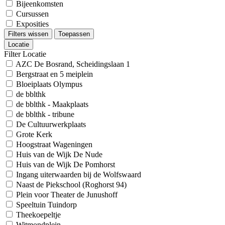
Bijeenkomsten
Cursussen
Exposities
Filters wissen
Toepassen
Locatie
Filter Locatie
AZC De Bosrand, Scheidingslaan 1
Bergstraat en 5 meiplein
Bloeiplaats Olympus
de bblthk
de bblthk - Maakplaats
de bblthk - tribune
De Cultuurwerkplaats
Grote Kerk
Hoogstraat Wageningen
Huis van de Wijk De Nude
Huis van de Wijk De Pomhorst
Ingang uiterwaarden bij de Wolfswaard
Naast de Piekschool (Roghorst 94)
Plein voor Theater de Junushoff
Speeltuin Tuindorp
Theekoepeltje
Witmondplein