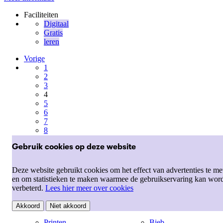
Faciliteiten
Digitaal
Gratis
leren
Vorige
1
2
3
4
5
6
7
8
9
Gebruik cookies op deze website
10
…
21
Deze website gebruikt cookies om het effect van advertenties te me
Volgende
en om statistieken te maken waarmee de gebruikservaring kan wor
verbeterd.
Lees hier meer over cookies
Snel naar
Onze pijlers
Akkoord
Niet akkoord
Printen
Bieb