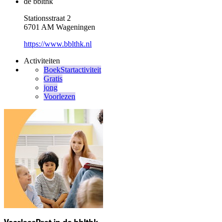
de bblthk
Stationsstraat 2
6701 AM Wageningen
https://www.bblthk.nl
Activiteiten
BoekStartactiviteit
Gratis
jong
Voorlezen