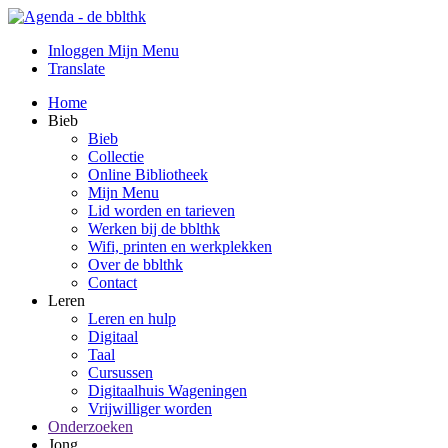
Inloggen Mijn Menu
Translate
Home
Bieb
Bieb
Collectie
Online Bibliotheek
Mijn Menu
Lid worden en tarieven
Werken bij de bblthk
Wifi, printen en werkplekken
Over de bblthk
Contact
Leren
Leren en hulp
Digitaal
Taal
Cursussen
Digitaalhuis Wageningen
Vrijwilliger worden
Onderzoeken
Jong