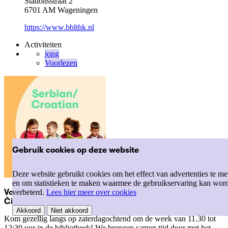
Stationsstraat 2
6701 AM Wageningen
https://www.bblthk.nl
Activiteiten
jong
Voorlezen
Gebruik cookies op deze website
Deze website gebruikt cookies om het effect van advertenties te me
en om statistieken te maken waarmee de gebruikservaring kan wor
verbeterd.
Lees hier meer over cookies
VoorleesPret in de bblthk: Voorlezen in het Servisch |
Čitanje priča na srpskom jeziku.
Akkoord
Niet akkoord
Kom gezellig langs op zaterdagochtend om de week van 11.30 tot
12:30 uur in de bibliotheek! We brengen samen tijd door met het