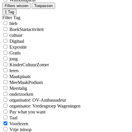
Filters wissen
Toepassen
1
Tag
Filter Tag
bieb
BoekStartactiviteit
cultuur
Digitaal
Expositie
Gratis
jong
KinderCultuurZomer
leren
Maakplaats
MeeMaakPodium
Meertalig
onderzoeken
organisator: OV-Ambassadeur
organisator: Vredesgroep Wageningen
Pay what you want
Taal
Voorlezen
Vrije inloop