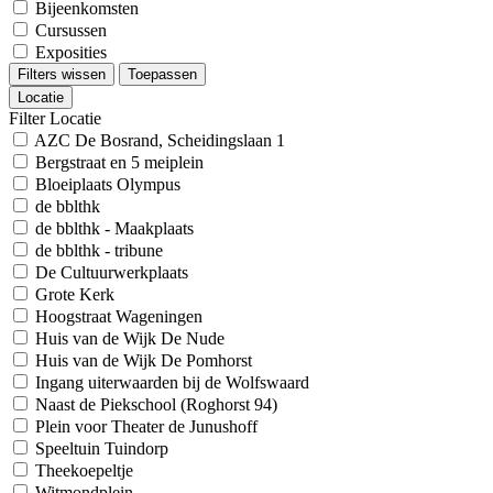
Bijeenkomsten
Cursussen
Exposities
Filters wissen
Toepassen
Locatie
Filter Locatie
AZC De Bosrand, Scheidingslaan 1
Bergstraat en 5 meiplein
Bloeiplaats Olympus
de bblthk
de bblthk - Maakplaats
de bblthk - tribune
De Cultuurwerkplaats
Grote Kerk
Hoogstraat Wageningen
Huis van de Wijk De Nude
Huis van de Wijk De Pomhorst
Ingang uiterwaarden bij de Wolfswaard
Naast de Piekschool (Roghorst 94)
Plein voor Theater de Junushoff
Speeltuin Tuindorp
Theekoepeltje
Witmondplein