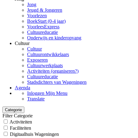
Jong
Jeugd & Jongeren
Voorlezen
BoekStart (0-4 jaar)
VoorleesExpress
Cultuureducatie
Onderwijs en kinderopvang
Cultuur
Cultuur
Cultuurontwikkelaars
Exposeren
Cultuurwerkplaats
Activiteiten (organiseren?)
Cultuureducatie
Stadsdichters van Wageningen
Agenda
Inloggen Mijn Menu
Translate
Categorie
Filter Categorie
Activiteiten
Faciliteiten
Digitaalhuis Wageningen