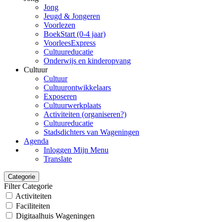
Jong
Jeugd & Jongeren
Voorlezen
BoekStart (0-4 jaar)
VoorleesExpress
Cultuureducatie
Onderwijs en kinderopvang
Cultuur
Cultuur
Cultuurontwikkelaars
Exposeren
Cultuurwerkplaats
Activiteiten (organiseren?)
Cultuureducatie
Stadsdichters van Wageningen
Agenda
Inloggen Mijn Menu
Translate
Categorie
Filter Categorie
Activiteiten
Faciliteiten
Digitaalhuis Wageningen