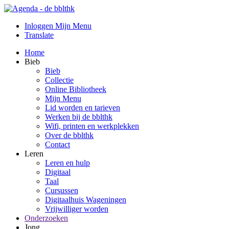
Inloggen Mijn Menu
Translate
Home
Bieb
Bieb
Collectie
Online Bibliotheek
Mijn Menu
Lid worden en tarieven
Werken bij de bblthk
Wifi, printen en werkplekken
Over de bblthk
Contact
Leren
Leren en hulp
Digitaal
Taal
Cursussen
Digitaalhuis Wageningen
Vrijwilliger worden
Onderzoeken
Jong