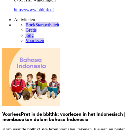
https://www.bblthk.nl
Activiteiten
BoekStartactiviteit
Gratis
jong
Voorlezen
VoorleesPret in de bblthk: voorlezen in het Indonesisch |
membacakan dalam bahasa Indonesia
Kom naar de bblthk! We lezen verhalen, tekenen, kleuren en praten