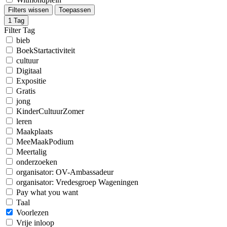
Filters wissen
Toepassen
1
Tag
Filter Tag
bieb
BoekStartactiviteit
cultuur
Digitaal
Expositie
Gratis
jong
KinderCultuurZomer
leren
Maakplaats
MeeMaakPodium
Meertalig
onderzoeken
organisator: OV-Ambassadeur
organisator: Vredesgroep Wageningen
Pay what you want
Taal
Voorlezen
Vrije inloop