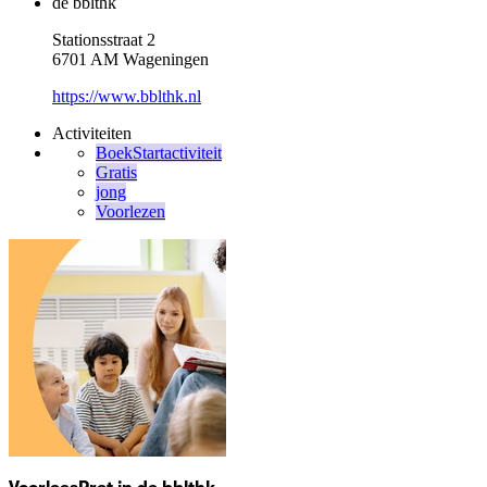
de bblthk
Stationsstraat 2
6701 AM Wageningen
https://www.bblthk.nl
Activiteiten
BoekStartactiviteit
Gratis
jong
Voorlezen