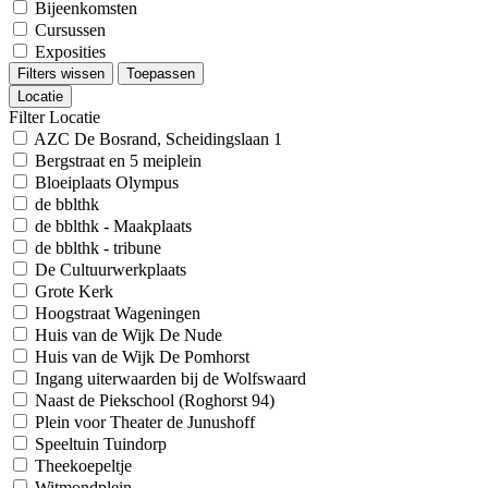
Bijeenkomsten
Cursussen
Exposities
Filters wissen
Toepassen
Locatie
Filter Locatie
AZC De Bosrand, Scheidingslaan 1
Bergstraat en 5 meiplein
Bloeiplaats Olympus
de bblthk
de bblthk - Maakplaats
de bblthk - tribune
De Cultuurwerkplaats
Grote Kerk
Hoogstraat Wageningen
Huis van de Wijk De Nude
Huis van de Wijk De Pomhorst
Ingang uiterwaarden bij de Wolfswaard
Naast de Piekschool (Roghorst 94)
Plein voor Theater de Junushoff
Speeltuin Tuindorp
Theekoepeltje
Witmondplein