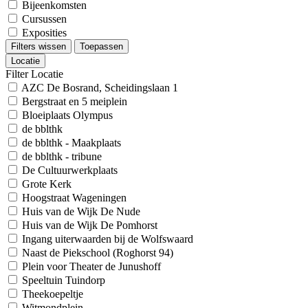
Bijeenkomsten
Cursussen
Exposities
Filters wissen
Toepassen
Locatie
Filter Locatie
AZC De Bosrand, Scheidingslaan 1
Bergstraat en 5 meiplein
Bloeiplaats Olympus
de bblthk
de bblthk - Maakplaats
de bblthk - tribune
De Cultuurwerkplaats
Grote Kerk
Hoogstraat Wageningen
Huis van de Wijk De Nude
Huis van de Wijk De Pomhorst
Ingang uiterwaarden bij de Wolfswaard
Naast de Piekschool (Roghorst 94)
Plein voor Theater de Junushoff
Speeltuin Tuindorp
Theekoepeltje
Witmondplein