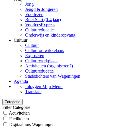
Jong
Jeugd & Jongeren
Voorlezen
BoekStart (0-4 jaar)
VoorleesExpress
Cultuureducatie
Onderwijs en kinderopvang
Cultuur
Cultuur
Cultuurontwikkelaars
Exposeren
Cultuurwerkplaats
Activiteiten (organiseren?)
Cultuureducatie
Stadsdichters van Wageningen
Agenda
Inloggen Mijn Menu
Translate
Categorie
Filter Categorie
Activiteiten
Faciliteiten
Digitaalhuis Wageningen