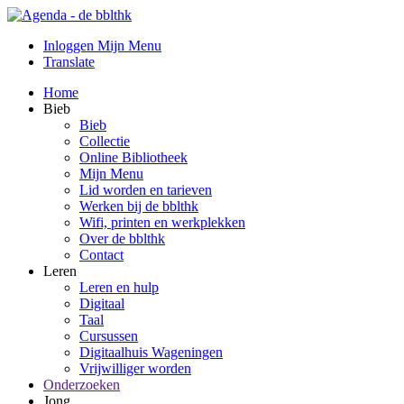
Inloggen Mijn Menu
Translate
Home
Bieb
Bieb
Collectie
Online Bibliotheek
Mijn Menu
Lid worden en tarieven
Werken bij de bblthk
Wifi, printen en werkplekken
Over de bblthk
Contact
Leren
Leren en hulp
Digitaal
Taal
Cursussen
Digitaalhuis Wageningen
Vrijwilliger worden
Onderzoeken
Jong