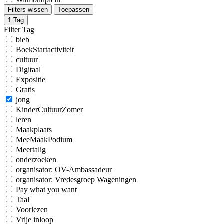
Filters wissen
Toepassen
1
Tag
Filter Tag
bieb
BoekStartactiviteit
cultuur
Digitaal
Expositie
Gratis
jong
KinderCultuurZomer
leren
Maakplaats
MeeMaakPodium
Meertalig
onderzoeken
organisator: OV-Ambassadeur
organisator: Vredesgroep Wageningen
Pay what you want
Taal
Voorlezen
Vrije inloop