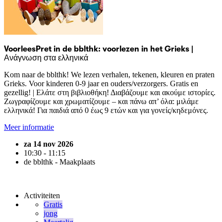
VoorleesPret in de bblthk: voorlezen in het Grieks |
Ανάγνωση στα ελληνικά
Kom naar de bblthk! We lezen verhalen, tekenen, kleuren en praten
Grieks. Voor kinderen 0-9 jaar en ouders/verzorgers. Gratis en
gezellig! | Ελάτε στη βιβλιοθήκη! Διαβάζουμε και ακούμε ιστορίες.
Ζωγραφίζουμε και χρωματίζουμε – και πάνω απ’ όλα: μιλάμε
ελληνικά! Για παιδιά από 0 έως 9 ετών και για γονείς/κηδεμόνες.
Meer informatie
za 14 nov 2026
10:30 - 11:15
de bblthk - Maakplaats
Activiteiten
Gratis
jong