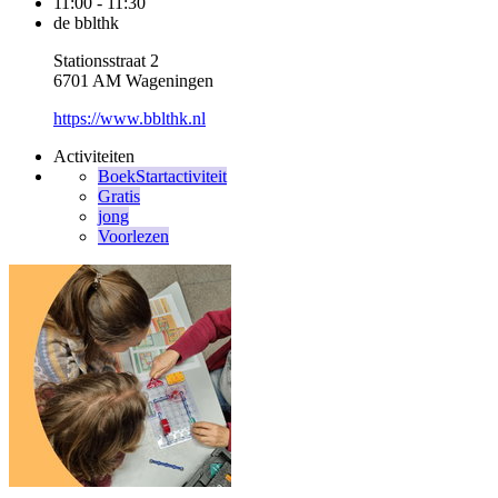
11:00 - 11:30
de bblthk
Stationsstraat 2
6701 AM Wageningen
https://www.bblthk.nl
Activiteiten
BoekStartactiviteit
Gratis
jong
Voorlezen