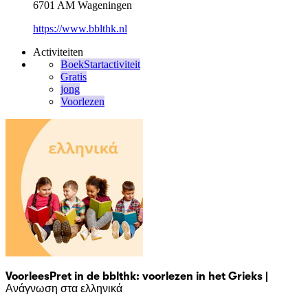
6701 AM Wageningen
https://www.bblthk.nl
Activiteiten
BoekStartactiviteit
Gratis
jong
Voorlezen
VoorleesPret in de bblthk: voorlezen in het Grieks |
Ανάγνωση στα ελληνικά