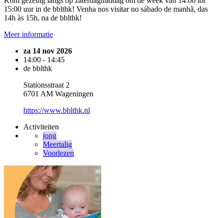
Kom gezellig langs op zaterdagmiddag om de week van 14:00 tot
15:00 uur in de bblthk! Venha nos visitar no sábado de manhã, das
14h às 15h, na de bblthk!
Meer informatie
za 14 nov 2026
14:00 - 14:45
de bblthk
Stationsstraat 2
6701 AM Wageningen
https://www.bblthk.nl
Activiteiten
jong
Meertalig
Voorlezen