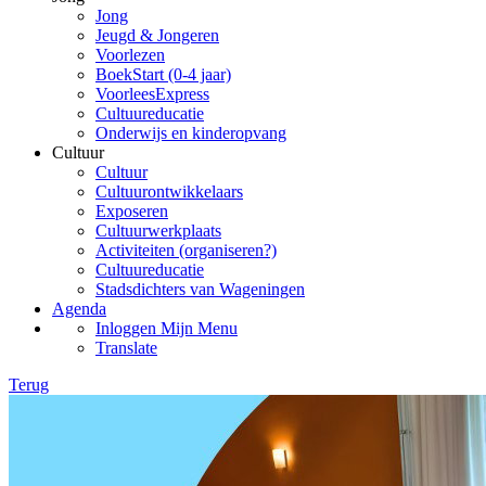
Jong
Jeugd & Jongeren
Voorlezen
BoekStart (0-4 jaar)
VoorleesExpress
Cultuureducatie
Onderwijs en kinderopvang
Cultuur
Cultuur
Cultuurontwikkelaars
Exposeren
Cultuurwerkplaats
Activiteiten (organiseren?)
Cultuureducatie
Stadsdichters van Wageningen
Agenda
Inloggen Mijn Menu
Translate
Terug