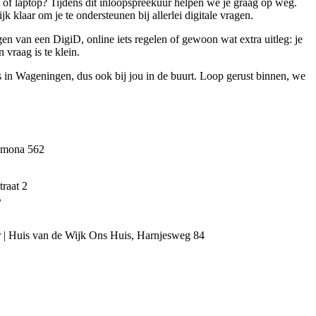
t of laptop? Tijdens dit inloopspreekuur helpen we je graag op weg.
klaar om je te ondersteunen bij allerlei digitale vragen.
en van een DigiD, online iets regelen of gewoon wat extra uitleg: je
 vraag is te klein.
s in Wageningen, dus ook bij jou in de buurt. Loop gerust binnen, we
Pomona 562
raat 2
B
r | Huis van de Wijk Ons Huis, Harnjesweg 84