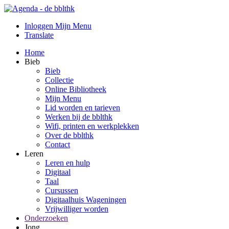
Inloggen Mijn Menu
Translate
Home
Bieb
Bieb
Collectie
Online Bibliotheek
Mijn Menu
Lid worden en tarieven
Werken bij de bblthk
Wifi, printen en werkplekken
Over de bblthk
Contact
Leren
Leren en hulp
Digitaal
Taal
Cursussen
Digitaalhuis Wageningen
Vrijwilliger worden
Onderzoeken
Jong