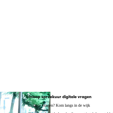
Inloop spreekuur digitale vragen
Digitale vragen? Kom langs in de wijk