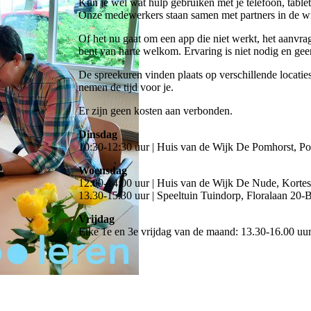
Kun je wel wat hulp gebruiken met je telefoon, table
Onze medewerkers staan samen met partners in de wijk 
Of het nu gaat om een app die niet werkt, het aanvrag
bent van harte welkom. Ervaring is niet nodig en geen
De spreekuren vinden plaats op verschillende locatie
nemen de tijd voor je.
Er zijn geen kosten aan verbonden.
Dinsdag
10:30-12:30 uur | Huis van de Wijk De Pomhorst, 
Woensdag
12:00-14:00 uur | Huis van de Wijk De Nude, Kortest
13.30-15.30 uur | Speeltuin Tuindorp, Floralaan 20-
Vrijdag
Elke 1e en 3e vrijdag van de maand: 13.30-16.00 uu