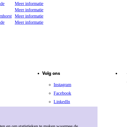
ude
Meer informatie
Meer informatie
mhorst
Meer informatie
ude
Meer informatie
Volg ons
Instagram
Facebook
LinkedIn
X
eten en om statistieken te maken waarmee de