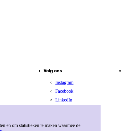
Volg ons
Instagram
Facebook
LinkedIn
X
eten en om statistieken te maken waarmee de
es