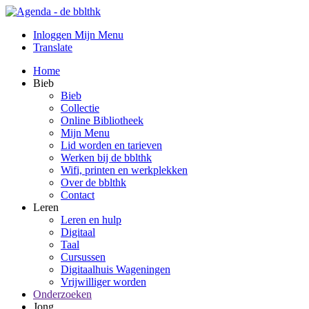
Inloggen Mijn Menu
Translate
Home
Bieb
Bieb
Collectie
Online Bibliotheek
Mijn Menu
Lid worden en tarieven
Werken bij de bblthk
Wifi, printen en werkplekken
Over de bblthk
Contact
Leren
Leren en hulp
Digitaal
Taal
Cursussen
Digitaalhuis Wageningen
Vrijwilliger worden
Onderzoeken
Jong