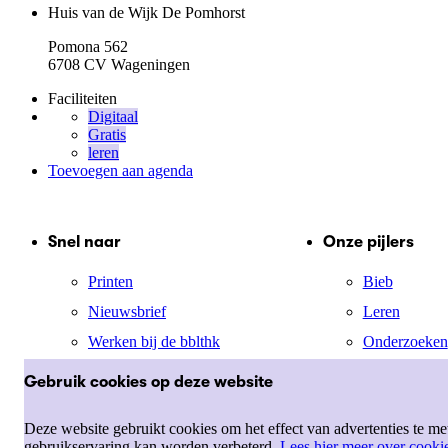
Huis van de Wijk De Pomhorst
Pomona 562
6708 CV Wageningen
Faciliteiten
Digitaal
Gratis
leren
Toevoegen aan agenda
Snel naar
Onze pijlers
Printen
Bieb
Nieuwsbrief
Leren
Werken bij de bblthk
Onderzoeken
Mijn menu
Jong
Gebruik cookies op deze website
Cultuur
Deze website gebruikt cookies om het effect van advertenties te m
gebruikservaring kan worden verbeterd.
Lees hier meer over cooki