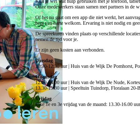
Kun je wel wat hulp gebruiken met je telefoon, table
Onze medewerkers staan samen met partners in de wijk 
Of het nu gaat om een app die niet werkt, het aanvrag
bent van harte welkom. Ervaring is niet nodig en geen
De spreekuren vinden plaats op verschillende locatie
nemen de tijd voor je.
Er zijn geen kosten aan verbonden.
Dinsdag
10:30-12:30 uur | Huis van de Wijk De Pomhorst, 
Woensdag
12:00-14:00 uur | Huis van de Wijk De Nude, Kortest
13.30-15.30 uur | Speeltuin Tuindorp, Floralaan 20-
Vrijdag
Elke 1e en 3e vrijdag van de maand: 13.30-16.00 uu