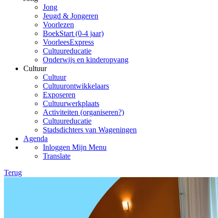
Jong
Jeugd & Jongeren
Voorlezen
BoekStart (0-4 jaar)
VoorleesExpress
Cultuureducatie
Onderwijs en kinderopvang
Cultuur
Cultuur
Cultuurontwikkelaars
Exposeren
Cultuurwerkplaats
Activiteiten (organiseren?)
Cultuureducatie
Stadsdichters van Wageningen
Agenda
Inloggen Mijn Menu
Translate
Terug