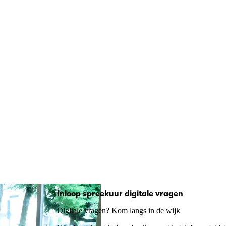
Inloop spreekuur digitale vragen
Digitale vragen? Kom langs in de wijk