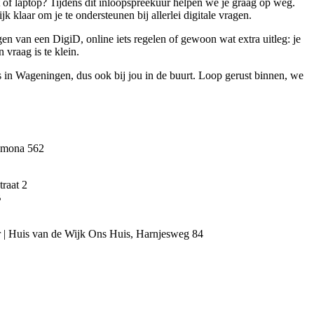
t of laptop? Tijdens dit inloopspreekuur helpen we je graag op weg.
klaar om je te ondersteunen bij allerlei digitale vragen.
en van een DigiD, online iets regelen of gewoon wat extra uitleg: je
 vraag is te klein.
s in Wageningen, dus ook bij jou in de buurt. Loop gerust binnen, we
Pomona 562
raat 2
B
r | Huis van de Wijk Ons Huis, Harnjesweg 84