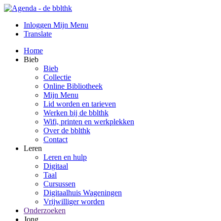
Inloggen Mijn Menu
Translate
Home
Bieb
Bieb
Collectie
Online Bibliotheek
Mijn Menu
Lid worden en tarieven
Werken bij de bblthk
Wifi, printen en werkplekken
Over de bblthk
Contact
Leren
Leren en hulp
Digitaal
Taal
Cursussen
Digitaalhuis Wageningen
Vrijwilliger worden
Onderzoeken
Jong