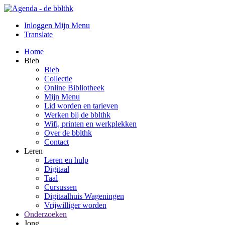
Inloggen Mijn Menu
Translate
Home
Bieb
Bieb
Collectie
Online Bibliotheek
Mijn Menu
Lid worden en tarieven
Werken bij de bblthk
Wifi, printen en werkplekken
Over de bblthk
Contact
Leren
Leren en hulp
Digitaal
Taal
Cursussen
Digitaalhuis Wageningen
Vrijwilliger worden
Onderzoeken
Jong