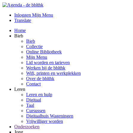
Inloggen Mijn Menu
Translate
Home
Bieb
Bieb
Collectie
Online Bibliotheek
Mijn Menu
Lid worden en tarieven
Werken bij de bblthk
Wifi, printen en werkplekken
Over de bblthk
Contact
Leren
Leren en hulp
Digitaal
Taal
Cursussen
Digitaalhuis Wageningen
Vrijwilliger worden
Onderzoeken
Jong