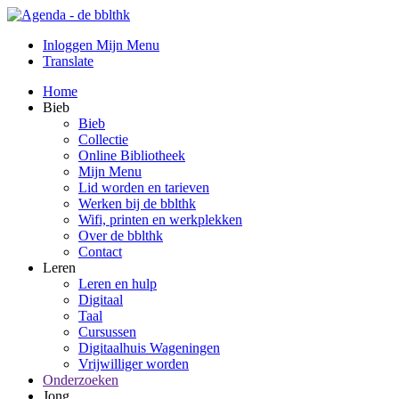
Inloggen Mijn Menu
Translate
Home
Bieb
Bieb
Collectie
Online Bibliotheek
Mijn Menu
Lid worden en tarieven
Werken bij de bblthk
Wifi, printen en werkplekken
Over de bblthk
Contact
Leren
Leren en hulp
Digitaal
Taal
Cursussen
Digitaalhuis Wageningen
Vrijwilliger worden
Onderzoeken
Jong