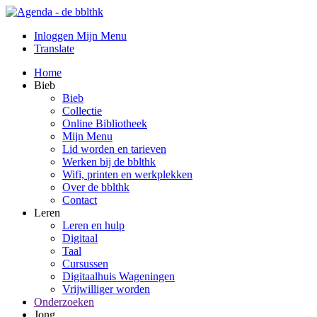
Inloggen Mijn Menu
Translate
Home
Bieb
Bieb
Collectie
Online Bibliotheek
Mijn Menu
Lid worden en tarieven
Werken bij de bblthk
Wifi, printen en werkplekken
Over de bblthk
Contact
Leren
Leren en hulp
Digitaal
Taal
Cursussen
Digitaalhuis Wageningen
Vrijwilliger worden
Onderzoeken
Jong