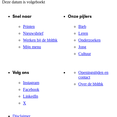
Deze datum is volgeboekt
Snel naar
Onze pijlers
Printen
Bieb
Nieuwsbrief
Leren
Werken bij de bblthk
Onderzoeken
Mijn menu
Jong
Cultuur
Volg ons
Openingstijden en
contact
Instagram
Over de bblthk
Facebook
LinkedIn
X
Disclaimer