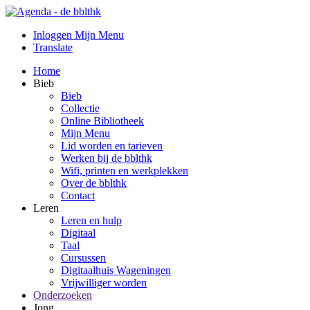
Inloggen Mijn Menu
Translate
Home
Bieb
Bieb
Collectie
Online Bibliotheek
Mijn Menu
Lid worden en tarieven
Werken bij de bblthk
Wifi, printen en werkplekken
Over de bblthk
Contact
Leren
Leren en hulp
Digitaal
Taal
Cursussen
Digitaalhuis Wageningen
Vrijwilliger worden
Onderzoeken
Jong