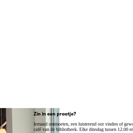
Zin in een praatje?
Iemand ontmoeten, een luisterend oor vinden of gewoo
café van de bibliotheek. Elke dinsdag tussen 12.00 e