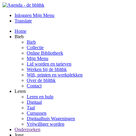
Inloggen Mijn Menu
Translate
Home
Bieb
Bieb
Collectie
Online Bibliotheek
Mijn Menu
Lid worden en tarieven
Werken bij de bblthk
Wifi, printen en werkplekken
Over de bblthk
Contact
Leren
Leren en hulp
Digitaal
Taal
Cursussen
Digitaalhuis Wageningen
Vrijwilliger worden
Onderzoeken
Jong