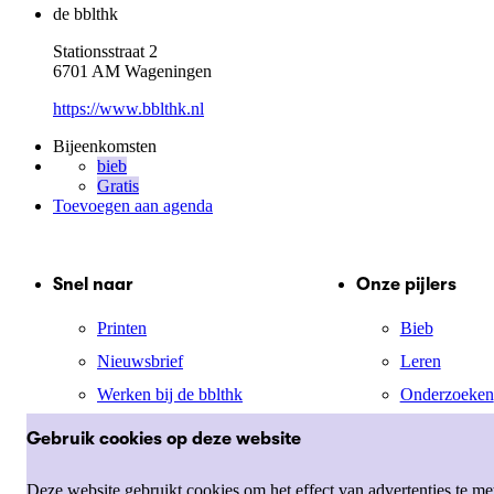
de bblthk
Stationsstraat 2
6701 AM Wageningen
https://www.bblthk.nl
Bijeenkomsten
bieb
Gratis
Toevoegen aan agenda
Snel naar
Onze pijlers
Printen
Bieb
Nieuwsbrief
Leren
Werken bij de bblthk
Onderzoeken
Mijn menu
Jong
Gebruik cookies op deze website
Cultuur
Deze website gebruikt cookies om het effect van advertenties te m