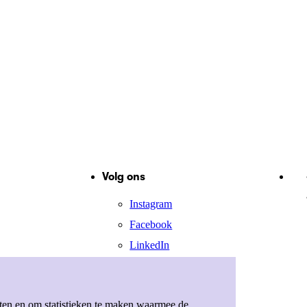
Volg ons
Instagram
Facebook
LinkedIn
X
eten en om statistieken te maken waarmee de