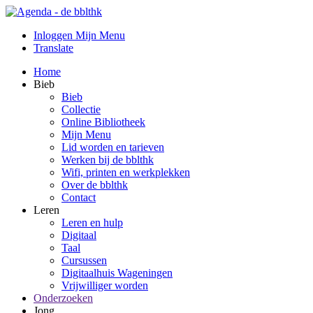
Inloggen Mijn Menu
Translate
Home
Bieb
Bieb
Collectie
Online Bibliotheek
Mijn Menu
Lid worden en tarieven
Werken bij de bblthk
Wifi, printen en werkplekken
Over de bblthk
Contact
Leren
Leren en hulp
Digitaal
Taal
Cursussen
Digitaalhuis Wageningen
Vrijwilliger worden
Onderzoeken
Jong