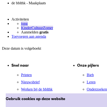
de bblthk - Maakplaats
Activiteiten
jong
KinderCultuurZomer
Aanmelden
gratis
Toevoegen aan agenda
Deze datum is volgeboekt
Snel naar
Onze pijlers
Printen
Bieb
Nieuwsbrief
Leren
Werken bij de bblthk
Onderzoeken
Mijn menu
Jong
Gebruik cookies op deze website
Cultuur