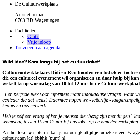
De Cultuurwerkplaats
Arboretumlaan 1
6703 BD Wageningen
Faciliteiten
Gratis
Vrije inloop
Toevoegen aan agenda
Wild idee? Kom langs bij het cultuurloket!
Cultuurontwikkelaars Didi en Ron houden een ludiek en toch ser
die een cultureel evenement wil organiseren en daar hulp bij kan
wekelijks op woensdag van 10 tot 12 uur in de Cultuurwerkplaa
"Een perfecte plek voor informele maar inhoudelijke vragen, waar we
eenieder die dat wenst. Daarmee hopen we - letterlijk - laagdrempelig
kennis en ons netwerk.
Heb je zelf een vraag of ken je mensen die ‘bezig zijn met dingen’, la
woensdag tussen 10 en 12 uur bij ons loket op de benedenverdieping 
Als het loket gesloten is kan je natuurlijk altijd je ludieke ideeën/vrag
cultuurteam [at] bblthk [punt] nl
.