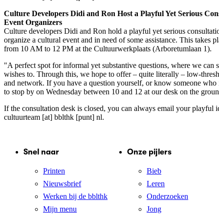
Culture Developers Didi and Ron Host a Playful Yet Serious Con
Event Organizers
Culture developers Didi and Ron hold a playful yet serious consultati
organize a cultural event and in need of some assistance. This takes
from 10 AM to 12 PM at the Cultuurwerkplaats (Arboretumlaan 1).
"A perfect spot for informal yet substantive questions, where we can
wishes to. Through this, we hope to offer – quite literally – low-thre
and network. If you have a question yourself, or know someone who i
to stop by on Wednesday between 10 and 12 at our desk on the ground
If the consultation desk is closed, you can always email your playful id
cultuurteam [at] bblthk [punt] nl
.
Snel naar
Onze pijlers
Printen
Bieb
Nieuwsbrief
Leren
Werken bij de bblthk
Onderzoeken
Mijn menu
Jong