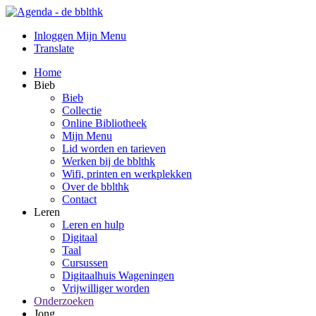
Inloggen Mijn Menu
Translate
Home
Bieb
Bieb
Collectie
Online Bibliotheek
Mijn Menu
Lid worden en tarieven
Werken bij de bblthk
Wifi, printen en werkplekken
Over de bblthk
Contact
Leren
Leren en hulp
Digitaal
Taal
Cursussen
Digitaalhuis Wageningen
Vrijwilliger worden
Onderzoeken
Jong